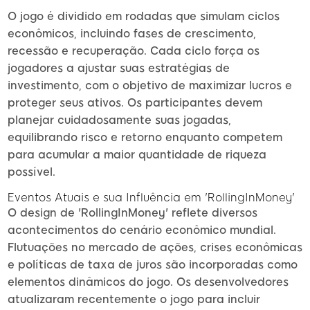
O jogo é dividido em rodadas que simulam ciclos
econômicos, incluindo fases de crescimento,
recessão e recuperação. Cada ciclo força os
jogadores a ajustar suas estratégias de
investimento, com o objetivo de maximizar lucros e
proteger seus ativos. Os participantes devem
planejar cuidadosamente suas jogadas,
equilibrando risco e retorno enquanto competem
para acumular a maior quantidade de riqueza
possível.
Eventos Atuais e sua Influência em 'RollingInMoney'
O design de 'RollingInMoney' reflete diversos
acontecimentos do cenário econômico mundial.
Flutuações no mercado de ações, crises econômicas
e políticas de taxa de juros são incorporadas como
elementos dinâmicos do jogo. Os desenvolvedores
atualizaram recentemente o jogo para incluir