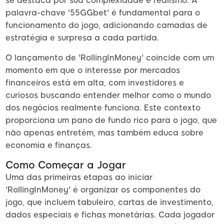
se destaca por sua complexidade e realismo. A
palavra-chave '55GGbet' é fundamental para o
funcionamento do jogo, adicionando camadas de
estratégia e surpresa a cada partida.
O lançamento de 'RollingInMoney' coincide com um
momento em que o interesse por mercados
financeiros está em alta, com investidores e
curiosos buscando entender melhor como o mundo
dos negócios realmente funciona. Este contexto
proporciona um pano de fundo rico para o jogo, que
não apenas entretém, mas também educa sobre
economia e finanças.
Como Começar a Jogar
Uma das primeiras etapas ao iniciar
'RollingInMoney' é organizar os componentes do
jogo, que incluem tabuleiro, cartas de investimento,
dados especiais e fichas monetárias. Cada jogador