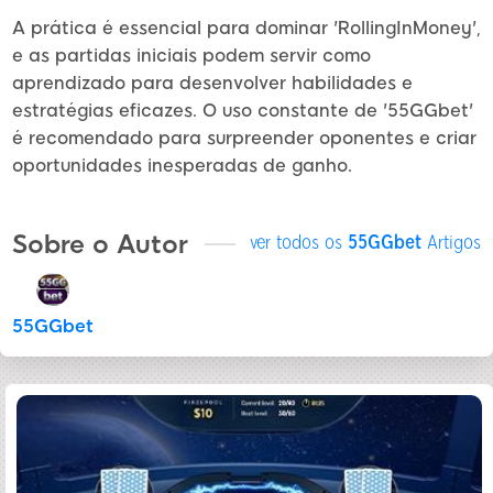
A prática é essencial para dominar 'RollingInMoney',
e as partidas iniciais podem servir como
aprendizado para desenvolver habilidades e
estratégias eficazes. O uso constante de '55GGbet'
é recomendado para surpreender oponentes e criar
oportunidades inesperadas de ganho.
Sobre o Autor
ver todos os
55GGbet
Artigos
55GGbet