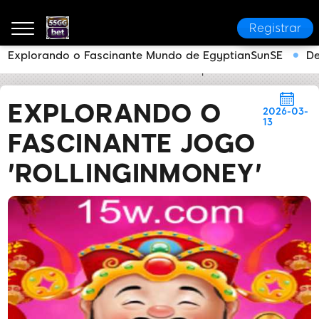
Registrar
Explorando o Fascinante Mundo de EgyptianSunSE
De
55GGbet
Notícias do Setor
Explorando o Fascinan
EXPLORANDO O
2026-03-
13
FASCINANTE JOGO
'ROLLINGINMONEY'