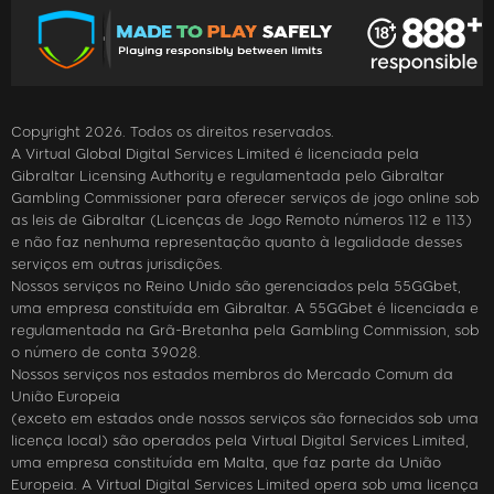
Copyright 2026. Todos os direitos reservados.
A Virtual Global Digital Services Limited é licenciada pela
Gibraltar Licensing Authority e regulamentada pelo Gibraltar
Gambling Commissioner para oferecer serviços de jogo online sob
as leis de Gibraltar (Licenças de Jogo Remoto números 112 e 113)
e não faz nenhuma representação quanto à legalidade desses
serviços em outras jurisdições.
Nossos serviços no Reino Unido são gerenciados pela 55GGbet,
uma empresa constituída em Gibraltar. A 55GGbet é licenciada e
regulamentada na Grã-Bretanha pela Gambling Commission, sob
o número de conta 39028.
Nossos serviços nos estados membros do Mercado Comum da
União Europeia
(exceto em estados onde nossos serviços são fornecidos sob uma
licença local) são operados pela Virtual Digital Services Limited,
uma empresa constituída em Malta, que faz parte da União
Europeia. A Virtual Digital Services Limited opera sob uma licença