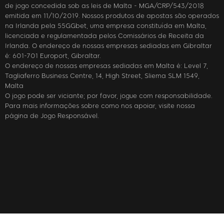
de jogo concedida sob as leis de Malta - MGA/CRP/543/2018
emitida em 11/10/2019. Nossos produtos de apostas são operados
na Irlanda pela 55GGbet, uma empresa constituída em Malta,
licenciada e regulamentada pelos Comissários de Receita da
Irlanda. O endereço de nossas empresas sediadas em Gibraltar
é: 601-701 Europort, Gibraltar.
O endereço de nossas empresas sediadas em Malta é: Level 7,
Tagliaferro Business Centre, 14, High Street, Sliema SLM 1549,
Malta
O jogo pode ser viciante; por favor, jogue com responsabilidade.
Para mais informações sobre como nos apoiar, visite nossa
página de Jogo Responsável.