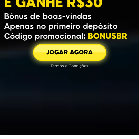
E GANHE R$30
Bônus de boas-vindas
Apenas no primeiro depósito
Código promocional
:
BONUSBR
JOGAR AGORA
Termos e Condições