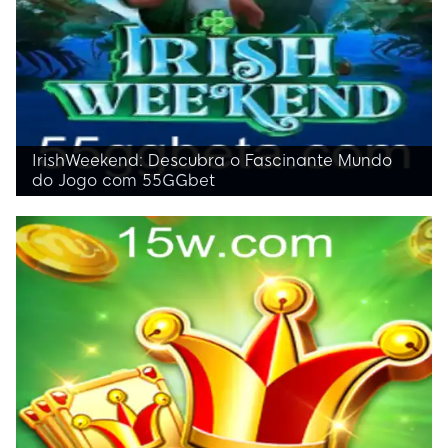
IrishWeekend: Descubra o Fascinante Mundo
do Jogo com 55GGbet
Explore o emocionante jogo IrishWeekend, suas
regras envolventes e como ele se conecta aos
eventos atuais, tudo ajustado para a
plataforma 55GGbet.