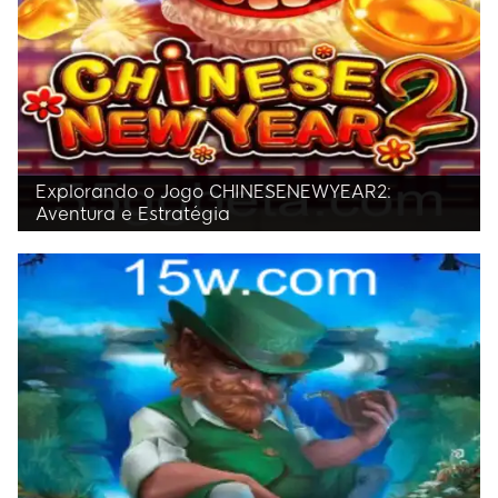
Explorando o Jogo CHINESENEWYEAR2:
Aventura e Estratégia
Descubra o mundo envolvente do
CHINESENEWYEAR2 com a plataforma
55GGbet. Conheça suas regras, estratégias e
como aproveitar ao máximo esta experiência
digital.