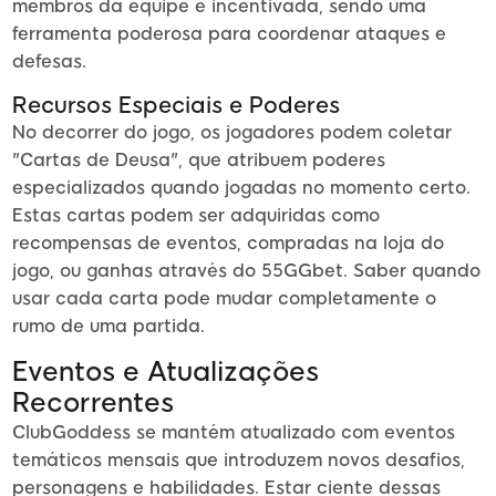
membros da equipe é incentivada, sendo uma
ferramenta poderosa para coordenar ataques e
defesas.
Recursos Especiais e Poderes
No decorrer do jogo, os jogadores podem coletar
"Cartas de Deusa", que atribuem poderes
especializados quando jogadas no momento certo.
Estas cartas podem ser adquiridas como
recompensas de eventos, compradas na loja do
jogo, ou ganhas através do 55GGbet. Saber quando
usar cada carta pode mudar completamente o
rumo de uma partida.
Eventos e Atualizações
Recorrentes
ClubGoddess se mantém atualizado com eventos
temáticos mensais que introduzem novos desafios,
personagens e habilidades. Estar ciente dessas