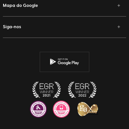
Mapa do Google
Siga-nos
Facebook
Twitter
YouTube
Instagram
Discord
Twitch
Reddit