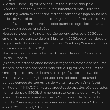
A Virtual Global Digital Services Limited é licenciada pela
Gibraltar Licensing Authority e regulamentada pelo Gibraltar
Gambling Commissioner para oferecer serviços de jogo online sob
as leis de Gibraltar (Licenças de Jogo Remoto números 112 e 113)
e não faz nenhuma representação quanto à legalidade desses
serviços em outras jurisdições.
Nossos serviços no Reino Unido são gerenciados pela 55GGbet,
uma empresa constituída em Gibraltar. A 55GGbet é licenciada e
regulamentada na Grã-Bretanha pela Gambling Commission, sob
o número de conta 39028.
Nossos serviços nos estados membros do Mercado Comum da
União Europeia
(exceto em estados onde nossos serviços são fornecidos sob uma
licença local) são operados pela Virtual Digital Services Limited,
uma empresa constituída em Malta, que faz parte da União
Europeia. A Virtual Digital Services Limited opera sob uma licença
de jogo concedida sob as leis de Malta - MGA/CRP/543/2018
emitida em 11/10/2019. Nossos produtos de apostas são operados
na Irlanda pela 55GGbet, uma empresa constituída em Malta,
licenciada e regulamentada pelos Comissários de Receita da
Irlanda. O endereço de nossas empresas sediadas em Gibraltar
é: 601-701 Europort, Gibraltar.