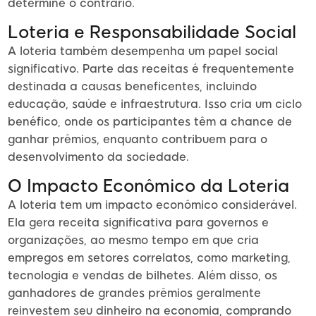
determine o contrário.
Loteria e Responsabilidade Social
A loteria também desempenha um papel social
significativo. Parte das receitas é frequentemente
destinada a causas beneficentes, incluindo
educação, saúde e infraestrutura. Isso cria um ciclo
benéfico, onde os participantes têm a chance de
ganhar prêmios, enquanto contribuem para o
desenvolvimento da sociedade.
O Impacto Econômico da Loteria
A loteria tem um impacto econômico considerável.
Ela gera receita significativa para governos e
organizações, ao mesmo tempo em que cria
empregos em setores correlatos, como marketing,
tecnologia e vendas de bilhetes. Além disso, os
ganhadores de grandes prêmios geralmente
reinvestem seu dinheiro na economia, comprando