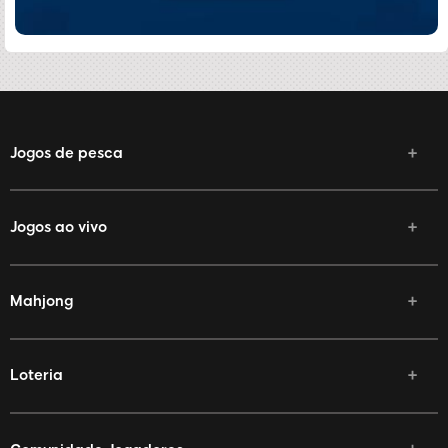
Jogos de pesca
Jogos ao vivo
Mahjong
Loteria