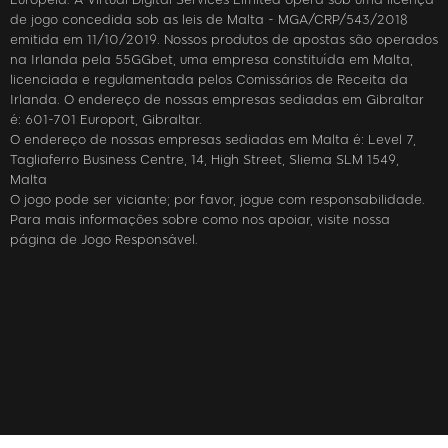
de jogo concedida sob as leis de Malta - MGA/CRP/543/2018
emitida em 11/10/2019. Nossos produtos de apostas são operados
na Irlanda pela 55GGbet, uma empresa constituída em Malta,
licenciada e regulamentada pelos Comissários de Receita da
Irlanda. O endereço de nossas empresas sediadas em Gibraltar
é: 601-701 Europort, Gibraltar.
O endereço de nossas empresas sediadas em Malta é: Level 7,
Tagliaferro Business Centre, 14, High Street, Sliema SLM 1549,
Malta
O jogo pode ser viciante; por favor, jogue com responsabilidade.
Para mais informações sobre como nos apoiar, visite nossa
página de Jogo Responsável.