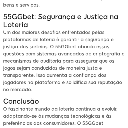
bens e serviços.
55GGbet: Segurança e Justiça na
Loteria
Um dos maiores desafios enfrentados pelas
plataformas de loteria é garantir a segurança e
justiça dos sorteios. O 55GGbet aborda essas
questões com sistemas avançados de criptografia e
mecanismos de auditoria para assegurar que os
jogos sejam conduzidos de maneira justa e
transparente. Isso aumenta a confiança dos
jogadores na plataforma e solidifica sua reputação
no mercado.
Conclusão
O fascinante mundo da loteria continua a evoluir,
adaptando-se às mudanças tecnológicas e às
preferências dos consumidores. O 55GGbet