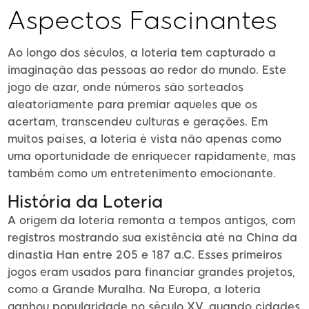
Aspectos Fascinantes
Ao longo dos séculos, a loteria tem capturado a
imaginação das pessoas ao redor do mundo. Este
jogo de azar, onde números são sorteados
aleatoriamente para premiar aqueles que os
acertam, transcendeu culturas e gerações. Em
muitos países, a loteria é vista não apenas como
uma oportunidade de enriquecer rapidamente, mas
também como um entretenimento emocionante.
História da Loteria
A origem da loteria remonta a tempos antigos, com
registros mostrando sua existência até na China da
dinastia Han entre 205 e 187 a.C. Esses primeiros
jogos eram usados para financiar grandes projetos,
como a Grande Muralha. Na Europa, a loteria
ganhou popularidade no século XV, quando cidades