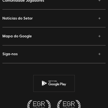
Comunidade Jogadores
Notícias do Setor
Mapa do Google
Siga-nos
Facebook
Twitter
Youtube
Instagram
Discord
Twitch
Reddit