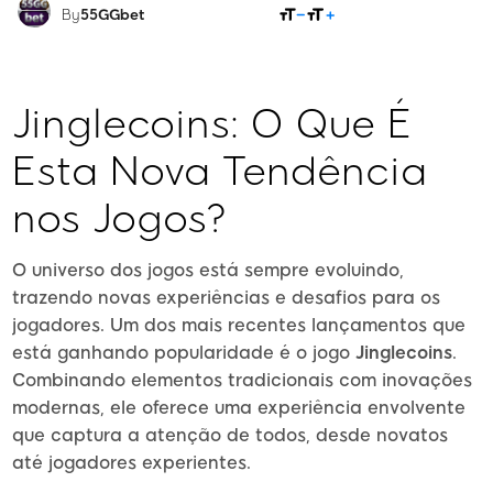
COMPARTILHAR
By
55GGbet
Jinglecoins: O Que É
Esta Nova Tendência
nos Jogos?
O universo dos jogos está sempre evoluindo,
trazendo novas experiências e desafios para os
jogadores. Um dos mais recentes lançamentos que
está ganhando popularidade é o jogo
Jinglecoins
.
Combinando elementos tradicionais com inovações
modernas, ele oferece uma experiência envolvente
que captura a atenção de todos, desde novatos
até jogadores experientes.