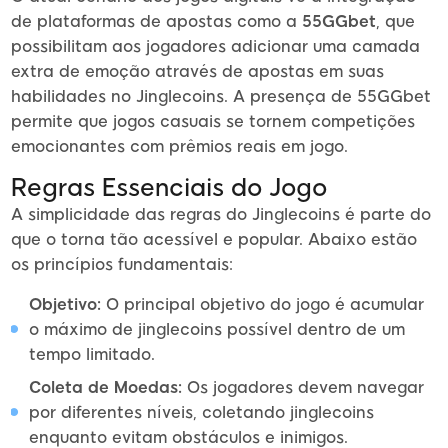
de plataformas de apostas como a
55GGbet
, que
possibilitam aos jogadores adicionar uma camada
extra de emoção através de apostas em suas
habilidades no Jinglecoins. A presença de 55GGbet
permite que jogos casuais se tornem competições
emocionantes com prêmios reais em jogo.
Regras Essenciais do Jogo
A simplicidade das regras do Jinglecoins é parte do
que o torna tão acessível e popular. Abaixo estão
os princípios fundamentais:
Objetivo:
O principal objetivo do jogo é acumular
o máximo de jinglecoins possível dentro de um
tempo limitado.
Coleta de Moedas:
Os jogadores devem navegar
por diferentes níveis, coletando jinglecoins
enquanto evitam obstáculos e inimigos.