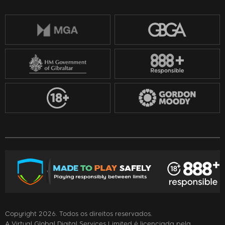
Copyright 2026. Todos os direitos reservados.
A Virtual Global Digital Services Limited é licenciada pela