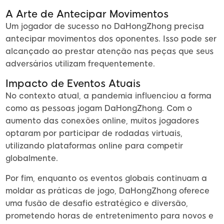
A Arte de Antecipar Movimentos
Um jogador de sucesso no DaHongZhong precisa
antecipar movimentos dos oponentes. Isso pode ser
alcançado ao prestar atenção nas peças que seus
adversários utilizam frequentemente.
Impacto de Eventos Atuais
No contexto atual, a pandemia influenciou a forma
como as pessoas jogam DaHongZhong. Com o
aumento das conexões online, muitos jogadores
optaram por participar de rodadas virtuais,
utilizando plataformas online para competir
globalmente.
Por fim, enquanto os eventos globais continuam a
moldar as práticas de jogo, DaHongZhong oferece
uma fusão de desafio estratégico e diversão,
prometendo horas de entretenimento para novos e