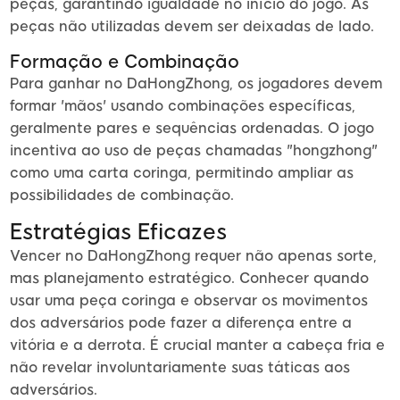
peças, garantindo igualdade no início do jogo. As
peças não utilizadas devem ser deixadas de lado.
Formação e Combinação
Para ganhar no DaHongZhong, os jogadores devem
formar 'mãos' usando combinações específicas,
geralmente pares e sequências ordenadas. O jogo
incentiva ao uso de peças chamadas "hongzhong"
como uma carta coringa, permitindo ampliar as
possibilidades de combinação.
Estratégias Eficazes
Vencer no DaHongZhong requer não apenas sorte,
mas planejamento estratégico. Conhecer quando
usar uma peça coringa e observar os movimentos
dos adversários pode fazer a diferença entre a
vitória e a derrota. É crucial manter a cabeça fria e
não revelar involuntariamente suas táticas aos
adversários.