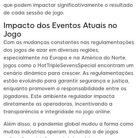
que podem impactar significativamente o resultado
de cada sessão de jogo.
Impacto dos Eventos Atuais no
Jogo
Com as mudanças constantes nas regulamentações
dos jogos de azar em diversas regiões,
especialmente na Europa e na América do Norte,
jogos como o HotTripleSevensSpecial encontram um
cenário dinâmico para crescer. As regulamentações
estão evoluindo para garantir segurança e justiça,
enquanto promovem a responsabilidade entre os
jogadores. Este ambiente regulador impacta
diretamente as operadoras, incentivando a
transparência e integridade no jogo online.
Além disso, a pandemia global mudou a forma como
muitas indústrias operam, incluindo a de jogos