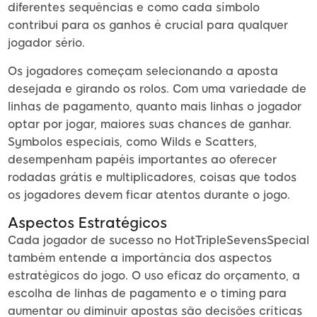
diferentes sequências e como cada símbolo
contribui para os ganhos é crucial para qualquer
jogador sério.
Os jogadores começam selecionando a aposta
desejada e girando os rolos. Com uma variedade de
linhas de pagamento, quanto mais linhas o jogador
optar por jogar, maiores suas chances de ganhar.
Symbolos especiais, como Wilds e Scatters,
desempenham papéis importantes ao oferecer
rodadas grátis e multiplicadores, coisas que todos
os jogadores devem ficar atentos durante o jogo.
Aspectos Estratégicos
Cada jogador de sucesso no HotTripleSevensSpecial
também entende a importância dos aspectos
estratégicos do jogo. O uso eficaz do orçamento, a
escolha de linhas de pagamento e o timing para
aumentar ou diminuir apostas são decisões críticas