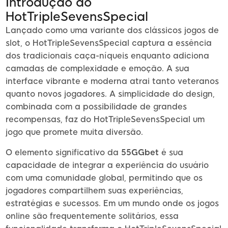
Introdução ao
HotTripleSevensSpecial
Lançado como uma variante dos clássicos jogos de
slot, o HotTripleSevensSpecial captura a essência
dos tradicionais caça-níqueis enquanto adiciona
camadas de complexidade e emoção. A sua
interface vibrante e moderna atrai tanto veteranos
quanto novos jogadores. A simplicidade do design,
combinada com a possibilidade de grandes
recompensas, faz do HotTripleSevensSpecial um
jogo que promete muita diversão.
O elemento significativo da
55GGbet
é sua
capacidade de integrar a experiência do usuário
com uma comunidade global, permitindo que os
jogadores compartilhem suas experiências,
estratégias e sucessos. Em um mundo onde os jogos
online são frequentemente solitários, essa