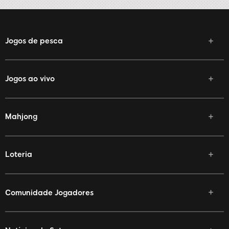
Jogos de pesca
Jogos ao vivo
Mahjong
Loteria
Comunidade Jogadores