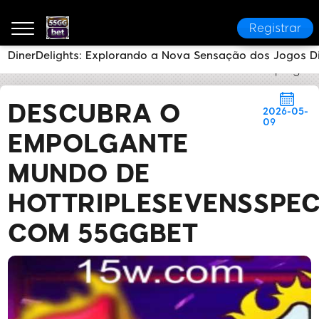
Registrar
DinerDelights: Explorando a Nova Sensação dos Jogos Di
55GGbet
Notícias do Setor
Descubra o Empolgant
DESCUBRA O
2026-05-
09
EMPOLGANTE
MUNDO DE
HOTTRIPLESEVENSSPEC
COM 55GGBET