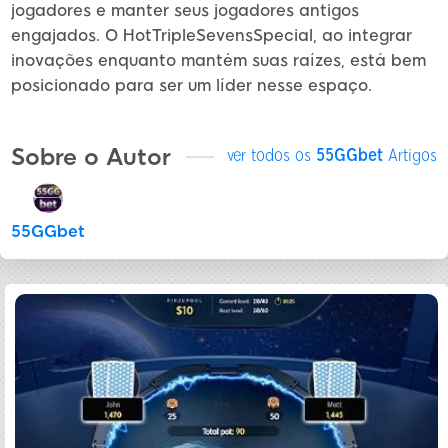
jogadores e manter seus jogadores antigos
engajados. O HotTripleSevensSpecial, ao integrar
inovações enquanto mantém suas raízes, está bem
posicionado para ser um líder nesse espaço.
Sobre o Autor
ver todos os
55GGbet
Artigos
55GGbet