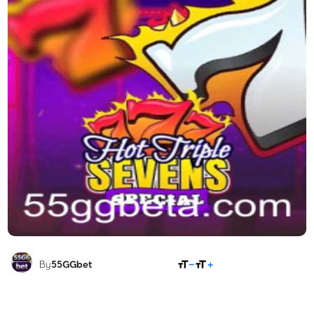
COMPARTILHAR
By
55GGbet