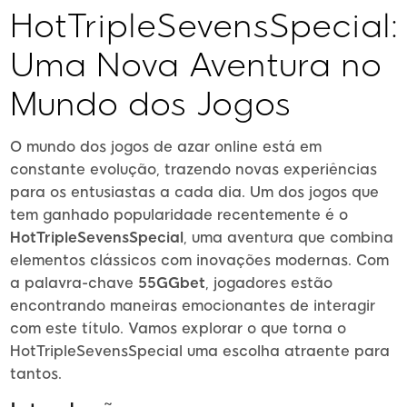
HotTripleSevensSpecial:
Uma Nova Aventura no
Mundo dos Jogos
O mundo dos jogos de azar online está em
constante evolução, trazendo novas experiências
para os entusiastas a cada dia. Um dos jogos que
tem ganhado popularidade recentemente é o
HotTripleSevensSpecial
, uma aventura que combina
elementos clássicos com inovações modernas. Com
a palavra-chave
55GGbet
, jogadores estão
encontrando maneiras emocionantes de interagir
com este título. Vamos explorar o que torna o
HotTripleSevensSpecial uma escolha atraente para
tantos.