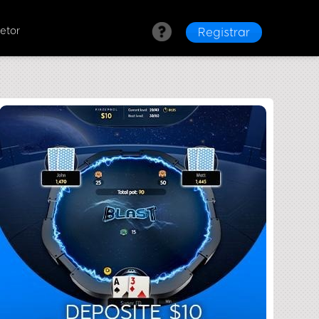
etor
Registrar