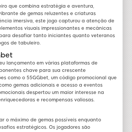
iro que combina estratégia e aventura,
brante de gemas reluzentes e criaturas
ência imersiva, este jogo capturou a atenção de
elementos visuais impressionantes e mecânicas
para desafiar tanto iniciantes quanto veteranos
os de tabuleiro.
Gbet
seu lançamento em várias plataformas de
mponentes chave para sua crescente
ções como o 55GGbet, um código promocional que
, como gemas adicionais e acesso a eventos
omocionais despertou um maior interesse na
nriquecedoras e recompensas valiosas.
lar o máximo de gemas possíveis enquanto
safios estratégicos. Os jogadores são