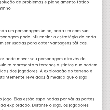
resolução de problemas e planejamento tático
minho.
ando um personagem único, cada um com sua
ersonagem pode influenciar a estratégia de cada
m ser usadas para obter vantagens táticas.
ador pode mover seu personagem através do
buleiro representam terrenos distintos que podem
icas dos jogadores. A exploração do terreno é
nstantemente revelados à medida que o jogo
 jogo. Elas estão espalhadas por várias partes
 da exploração. Durante o jogo, os jogadores