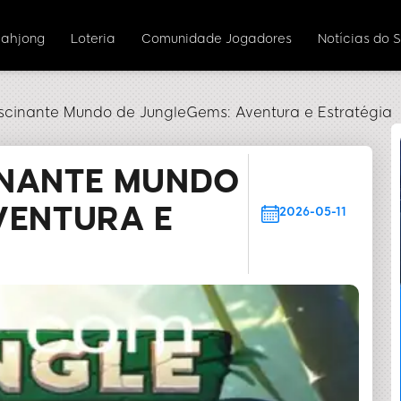
ahjong
Loteria
Comunidade Jogadores
Notícias do S
scinante Mundo de JungleGems: Aventura e Estratégia
INANTE MUNDO
VENTURA E
2026-05-11