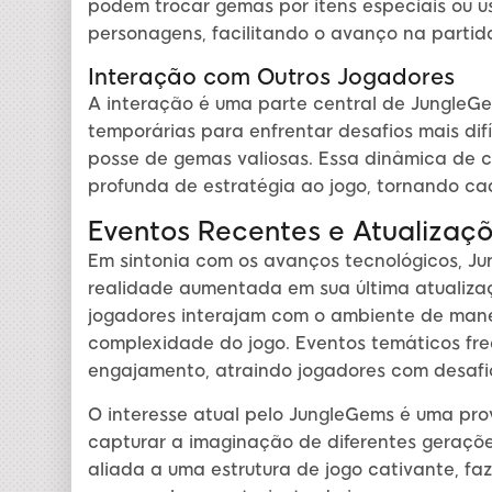
podem trocar gemas por itens especiais ou us
personagens, facilitando o avanço na partid
Interação com Outros Jogadores
A interação é uma parte central de JungleG
temporárias para enfrentar desafios mais dif
posse de gemas valiosas. Essa dinâmica de
profunda de estratégia ao jogo, tornando ca
Eventos Recentes e Atualizaç
Em sintonia com os avanços tecnológicos, Ju
realidade aumentada em sua última atualiza
jogadores interajam com o ambiente de mane
complexidade do jogo. Eventos temáticos fr
engajamento, atraindo jogadores com desafi
O interesse atual pelo JungleGems é uma pro
capturar a imaginação de diferentes geraçõe
aliada a uma estrutura de jogo cativante, f