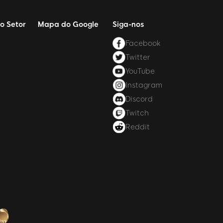
do Setor
Mapa do Google
Siga-nos
Facebook
Twitter
YouTube
Instagram
Discord
Twitch
Reddit