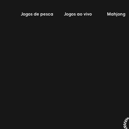
Jogos de pesca
Jogos ao vivo
Mahjong