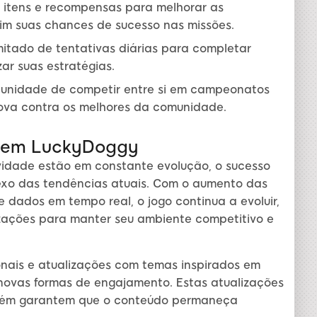
itens e recompensas para melhorar as
im suas chances de sucesso nas missões.
itado de tentativas diárias para completar
ar suas estratégias.
tunidade de competir entre si em campeonatos
rova contra os melhores da comunidade.
is em LuckyDoggy
idade estão em constante evolução, o sucesso
xo das tendências atuais. Com o aumento das
e dados em tempo real, o jogo continua a evoluir,
izações para manter seu ambiente competitivo e
nais e atualizações com temas inspirados em
novas formas de engajamento. Estas atualizações
bém garantem que o conteúdo permaneça