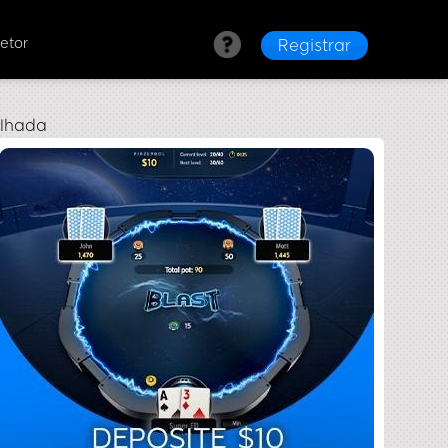
etor
Registrar
alhada