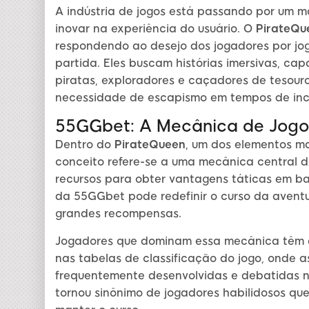
A indústria de jogos está passando por um m
inovar na experiência do usuário. O
PirateQu
respondendo ao desejo dos jogadores por jo
partida. Eles buscam histórias imersivas, c
piratas, exploradores e caçadores de tesour
necessidade de escapismo em tempos de ince
55GGbet: A Mecânica de Jogo
Dentro do
PirateQueen
, um dos elementos ma
conceito refere-se a uma mecânica central d
recursos para obter vantagens táticas em ba
da 55GGbet pode redefinir o curso da aventu
grandes recompensas.
Jogadores que dominam essa mecânica têm a 
nas tabelas de classificação do jogo, onde 
frequentemente desenvolvidas e debatidas n
tornou sinônimo de jogadores habilidosos q