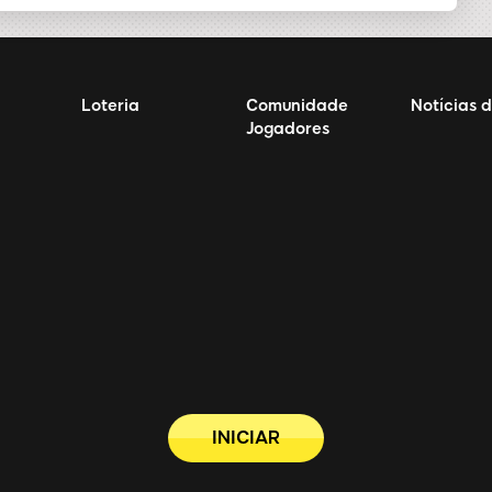
Loteria
Comunidade
Notícias 
Jogadores
INICIAR