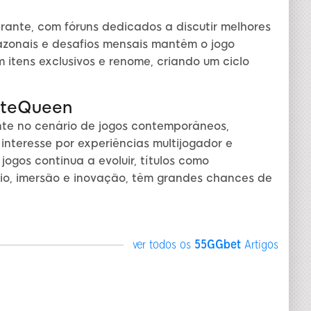
rante, com fóruns dedicados a discutir melhores
sazonais e desafios mensais mantêm o jogo
itens exclusivos e renome, criando um ciclo
rateQueen
te no cenário de jogos contemporâneos,
nteresse por experiências multijogador e
jogos continua a evoluir, títulos como
io, imersão e inovação, têm grandes chances de
ver todos os
55GGbet
Artigos