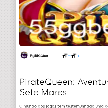
By
55GGbet
PirateQueen: Aventur
Sete Mares
O mundo dos jogos tem testemunhado uma ga