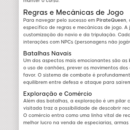
manter o curso.
Regras e Mecânicas de Jogo
Para navegar pelo sucesso em
PirateQueen
,
específico de regras e mecânicas de jogo. A 
customização do navio e da tripulação. Cad
interações com NPCs (personagens não jogáve
Batalhas Navais
Um dos aspectos mais emocionantes são as b
o uso de canhões, prever os movimentos dos 
favor. O sistema de combate é profundamente
equilibrem entre defesa e ataque para saírem 
Exploração e Comércio
Além das batalhas, a exploração é um pilar 
visitada traz a possibilidade de descobrir rec
O comércio entra como uma linha vital de r
melhor lucro na venda de especiarias, armas 