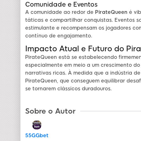
Comunidade e Eventos
A comunidade ao redor de
PirateQueen
é vib
táticas e compartilhar conquistas. Eventos 
estimulante e recompensam os jogadores com 
contínuo de engajamento.
Impacto Atual e Futuro do Pi
PirateQueen está se estabelecendo firmemen
especialmente em meio a um crescimento do i
narrativas ricas. À medida que a indústria de 
PirateQueen, que conseguem equilibrar desaf
se tornarem clássicos duradouros.
Sobre o Autor
55GGbet