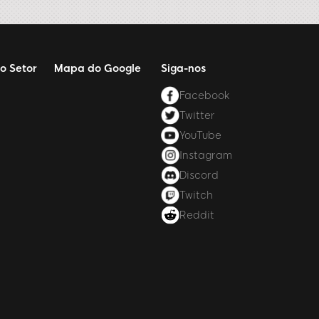
do Setor
Mapa do Google
Siga-nos
Facebook
Twitter
YouTube
Instagram
Discord
Twitch
Reddit