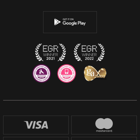
Twitter
YouTube
Instagram
Discord
Twitch
Reddit