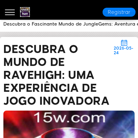
Registrar
Descubra o Fascinante Mundo de JungleGems: Aventura e
55GGbet
Notícias do Setor
Descubra o Mundo de 
DESCUBRA O
2026-05-
24
MUNDO DE
RAVEHIGH: UMA
EXPERIÊNCIA DE
JOGO INOVADORA