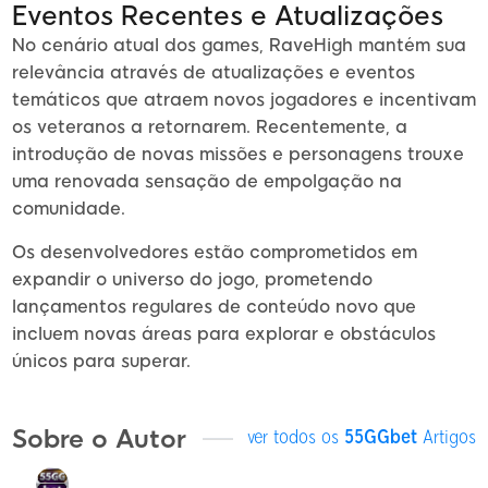
Eventos Recentes e Atualizações
No cenário atual dos games, RaveHigh mantém sua
relevância através de atualizações e eventos
temáticos que atraem novos jogadores e incentivam
os veteranos a retornarem. Recentemente, a
introdução de novas missões e personagens trouxe
uma renovada sensação de empolgação na
comunidade.
Os desenvolvedores estão comprometidos em
expandir o universo do jogo, prometendo
lançamentos regulares de conteúdo novo que
incluem novas áreas para explorar e obstáculos
únicos para superar.
Sobre o Autor
ver todos os
55GGbet
Artigos