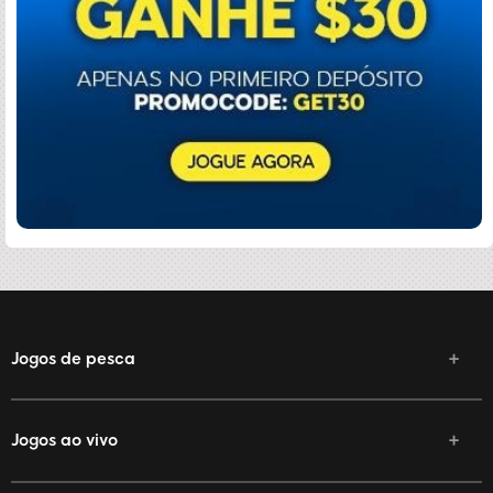
Jogos de pesca
Jogos ao vivo