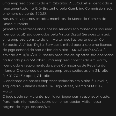
uma empresa constituída em Gibraltar. A 55GGbet é licenciada e
regulamentada na Grã-Bretanha pela Gambling Commission, sob
o número de conta 39028.
Nossos serviços nos estados membros do Mercado Comum da
União Europeia
(exceto em estados onde nossos serviços são fornecidos sob uma
licença local) são operados pela Virtual Digital Services Limited,
uma empresa constituída em Malta, que faz parte da União
Europeia. A Virtual Digital Services Limited opera sob uma licença
de jogo concedida sob as leis de Malta - MGA/CRP/543/2018
emitida em 11/10/2019. Nossos produtos de apostas são operados
na Irlanda pela 55GGbet, uma empresa constituída em Malta,
licenciada e regulamentada pelos Comissários de Receita da
Irlanda. O endereço de nossas empresas sediadas em Gibraltar
é: 601-701 Europort, Gibraltar.
O endereço de nossas empresas sediadas em Malta é: Level 7,
Tagliaferro Business Centre, 14, High Street, Sliema SLM 1549,
Malta
O jogo pode ser viciante; por favor, jogue com responsabilidade.
Para mais informações sobre como nos apoiar, visite nossa
página de Jogo Responsável.