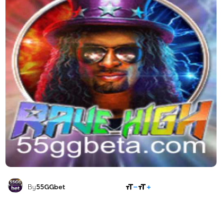
COMPARTILHAR
By
55GGbet