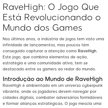
RaveHigh: O Jogo Que
Está Revolucionando o
Mundo dos Games
Nos últimos anos, a indústria de jogos tem visto uma
infinidade de lançamentos, mas poucos têm
conseguido capturar a atenção como
RaveHigh
.
Este jogo, que combina elementos de ação,
estratégia e uma comunidade ativa, tem se
destacado entre os gamers ao redor do mundo.
Introdução ao Mundo de RaveHigh
RaveHigh é ambientado em um universo cyberpunk
vibrante, onde os jogadores devem navegar por
cidades digitais, combater adversários formidáveis
e formar alianças estratégicas. O jogo mescla uma