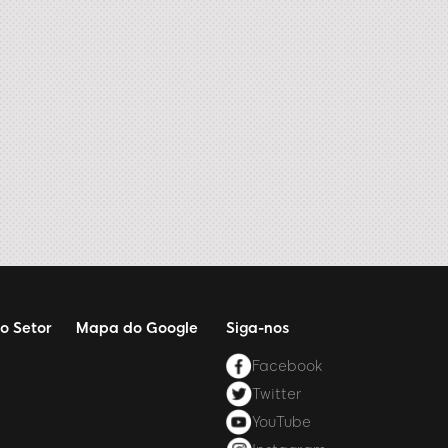
do Setor
Mapa do Google
Siga-nos
Facebook
Twitter
YouTube