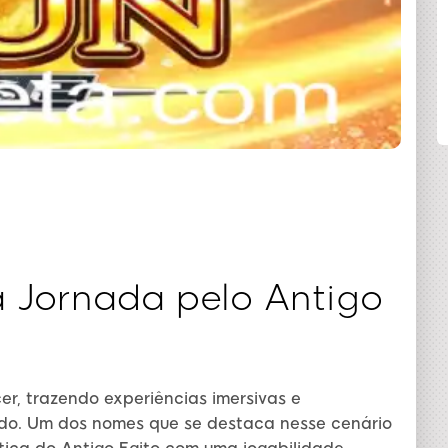
COMPARTILHAR
 Jornada pelo Antigo
cer, trazendo experiências imersivas e
do. Um dos nomes que se destaca nesse cenário