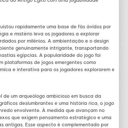
tica do Antigo Egito com uma jogabilidade
istou rapidamente uma base de fãs ávidos por
gia e mistério leva os jogadores a explorar
rdados por milênios. A ambientação e o design
iente genuinamente intrigante, transportando
astias egípcias. A popularidade do jogo foi
om plataformas de jogos emergentes como
mica e interativa para os jogadores explorarem e
el de um arqueólogo ambicioso em busca da
áficos deslumbrantes e uma história rica, o jogo
nredo envolvente. À medida que avançam no
lexos que exigem pensamento estratégico e uma
ias antigas. Esse aspecto é complementado por