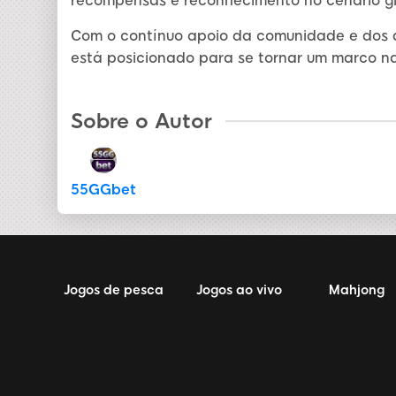
recompensas e reconhecimento no cenário gl
Com o contínuo apoio da comunidade e dos 
está posicionado para se tornar um marco n
Sobre o Autor
55GGbet
Jogos de pesca
Jogos ao vivo
Mahjong