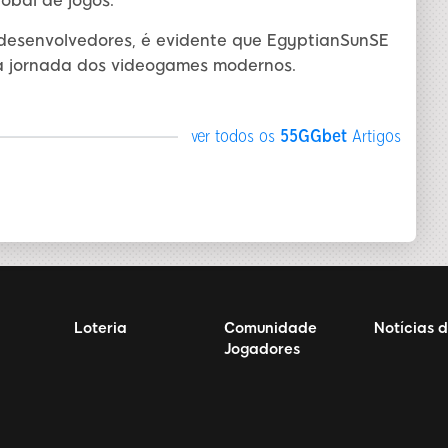
obal de jogos.
desenvolvedores, é evidente que EgyptianSunSE
a jornada dos videogames modernos.
ver todos os
55GGbet
Artigos
Loteria
Comunidade
Notícias 
Jogadores