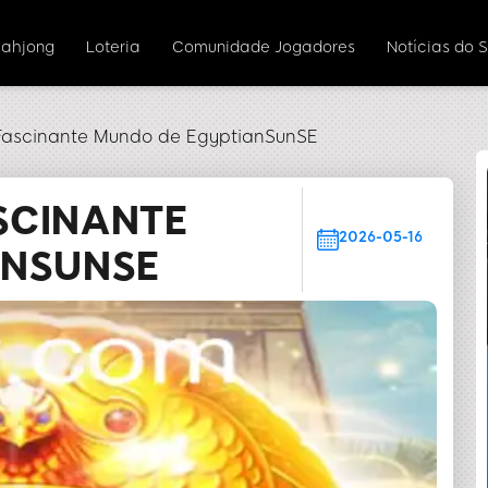
ahjong
Loteria
Comunidade Jogadores
Notícias do S
Fascinante Mundo de EgyptianSunSE
SCINANTE
2026-05-16
ANSUNSE