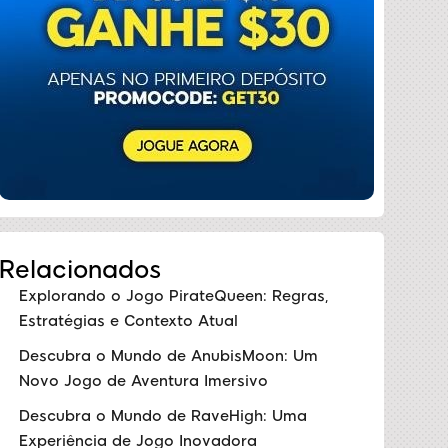
Relacionados
Explorando o Jogo PirateQueen: Regras,
Estratégias e Contexto Atual
Descubra o Mundo de AnubisMoon: Um
Novo Jogo de Aventura Imersivo
Descubra o Mundo de RaveHigh: Uma
Experiência de Jogo Inovadora